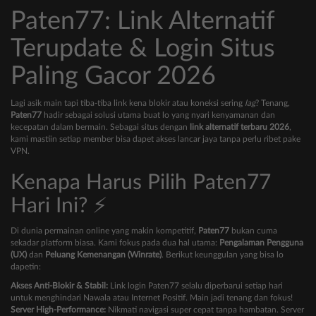
Paten77: Link Alternatif
Terupdate & Login Situs
Paling Gacor 2026
Lagi asik main tapi tiba-tiba link kena blokir atau koneksi sering
lag
? Tenang,
Paten77
hadir sebagai solusi utama buat lo yang nyari kenyamanan dan
kecepatan dalam bermain. Sebagai situs dengan
link alternatif terbaru 2026
,
kami mastiin setiap member bisa dapet akses lancar jaya tanpa perlu ribet pake
VPN.
Kenapa Harus Pilih Paten77
Hari Ini? ⚡
Di dunia permainan online yang makin kompetitif,
Paten77
bukan cuma
sekadar platform biasa. Kami fokus pada dua hal utama:
Pengalaman Pengguna
(UX)
dan
Peluang Kemenangan (Winrate)
. Berikut keunggulan yang bisa lo
dapetin:
Akses Anti-Blokir & Stabil:
Link login Paten77 selalu diperbarui setiap hari
untuk menghindari Nawala atau Internet Positif. Main jadi tenang dan fokus!
Server High-Performance:
Nikmati navigasi super cepat tanpa hambatan. Server