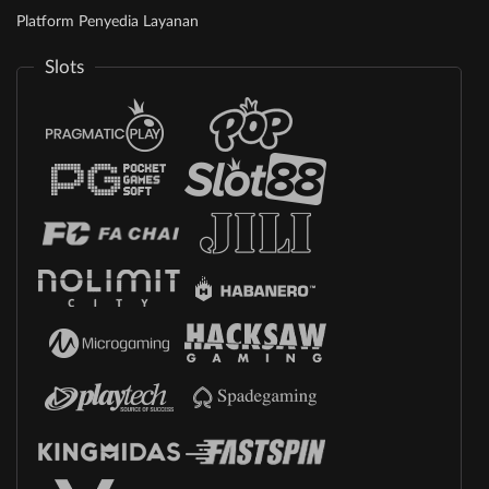
Platform Penyedia Layanan
Slots