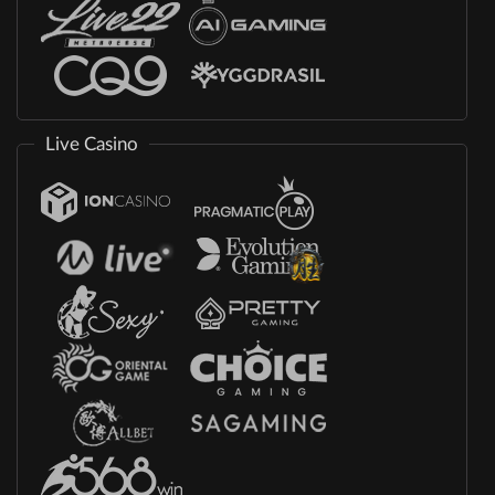
Live Casino