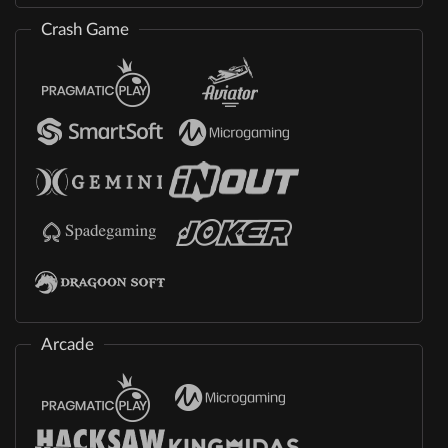
Crash Game
Arcade