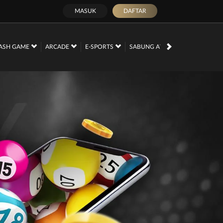
MASUK
DAFTAR
PROMOSI
ASH GAME
ARCADE
E-SPORTS
SABUNG AYAM