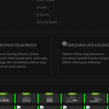
Crash Game
Arcade
E-Sports
Sabung Ayam
ARUHAN OLAHRAGA
TARUHAN LIVE KASIN
book Gaming Platform Terbaik
Platform Pilihan bagi perusahaan-
rkan lebih banyak game, odds yang
perusahaan terbaik di dunia, dengan
tinggi, dan menyediakan pilihan yang
pilihan variasi game terbanyak
banyak untuk pemain.