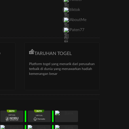
tiktok
AboutMe
Paten77
O
TARUHAN TOGEL
Platform togel yang menarik dari perusahan
terbaik di dunia yang menawarkan hadiah
kemenangan besar