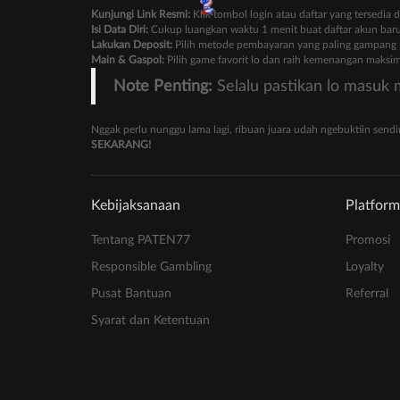
Kunjungi Link Resmi:
Klik tombol login atau daftar yang tersedia
Isi Data Diri:
Cukup luangkan waktu 1 menit buat daftar akun baru
Lakukan Deposit:
Pilih metode pembayaran yang paling gampang me
Main & Gaspol:
Pilih game favorit lo dan raih kemenangan maksimal
Note Penting:
Selalu pastikan lo masuk m
Nggak perlu nunggu lama lagi, ribuan juara udah ngebuktiin sendir
SEKARANG!
Kebijaksanaan
Platform
Tentang PATEN77
Promosi
Responsible Gambling
Loyalty
Pusat Bantuan
Referral
Syarat dan Ketentuan