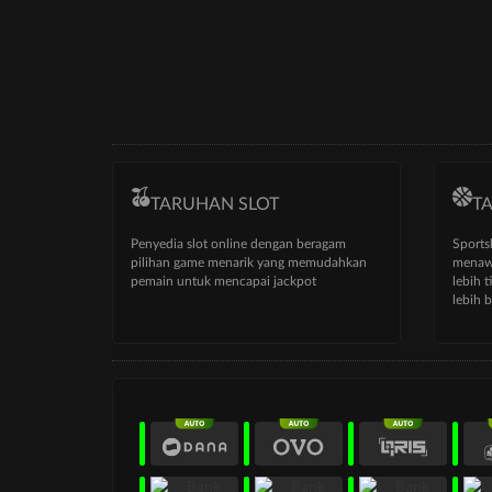
TARUHAN SLOT
T
Penyedia slot online dengan beragam
Sports
pilihan game menarik yang memudahkan
menawa
pemain untuk mencapai jackpot
lebih 
lebih 