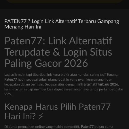
PATEN77 ? Login Link Alternatif Terbaru Gampang
Menang Hari Ini
Paten77: Link Alternatif
Terupdate & Login Situs
Paling Gacor 2026
Lagi asik main tapi tiba-tiba link kena blokir atau koneksi sering
lag
? Tenang,
Paten77
hadir sebagai solusi utama buat lo yang nyari kenyamanan dan
kecepatan dalam bermain. Sebagai situs dengan
link alternatif terbaru 2026
,
kami mastiin setiap member bisa dapet akses lancar jaya tanpa perlu ribet pake
VPN.
Kenapa Harus Pilih Paten77
Hari Ini? ⚡
Di dunia permainan online yang makin kompetitif,
Paten77
bukan cuma