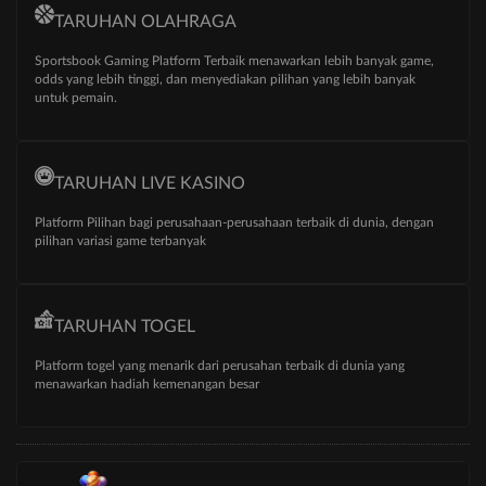
TARUHAN OLAHRAGA
Sportsbook Gaming Platform Terbaik menawarkan lebih banyak game,
odds yang lebih tinggi, dan menyediakan pilihan yang lebih banyak
untuk pemain.
TARUHAN LIVE KASINO
Platform Pilihan bagi perusahaan-perusahaan terbaik di dunia, dengan
pilihan variasi game terbanyak
TARUHAN TOGEL
Platform togel yang menarik dari perusahan terbaik di dunia yang
menawarkan hadiah kemenangan besar