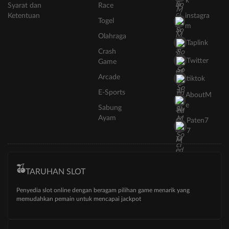
k
Syarat dan
Race
Ketentuan
instagra
Togel
m
Olahraga
Taplink
Crash
Twitter
Game
Arcade
tiktok
E-Sports
AboutM
e
Sabung
Ayam
Paten7
7
TARUHAN SLOT
Penyedia slot online dengan beragam pilihan game menarik yang
memudahkan pemain untuk mencapai jackpot