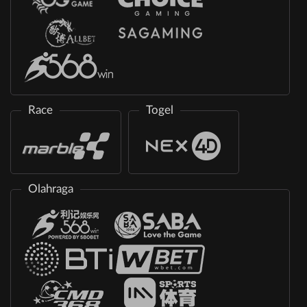
Race
Togel
Olahraga