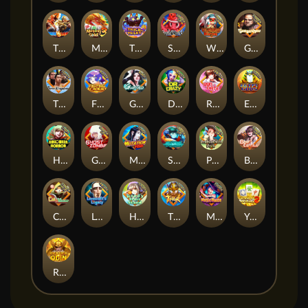
Thor vs Loki
Mahjong Gold 3
TRICK OR TREAT
Sushi Match
Wilderness Hunting
Gaogashou
Three Kingdoms
Fighting Academy
Gumiho
DR. Crazy
Run Date
Egypt Gods
Halloween Horror
Ghost Zombie
Mutation fish
Star Cruise
Prehistoric Park
Beer Carnival
Cat VS Mouse
Lovecraft's Legacy
Happy Fruit Stand
THOR
Magic House
Yuanbao Mahjong2
Ragnarok Odin