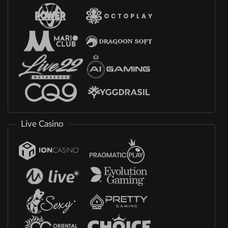
Live Casino