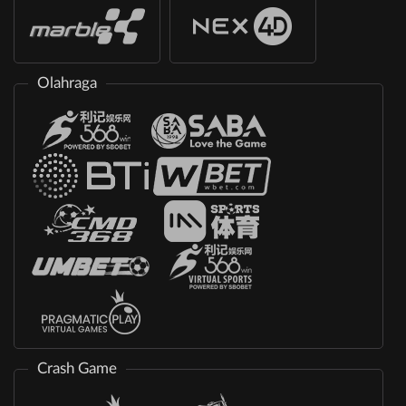
Olahraga
Crash Game