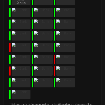
* Selama bank maintenance dan bank offline deposit dan penarikan