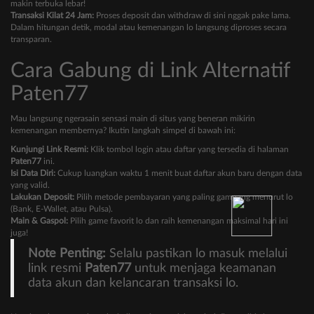
makin terbuka lebar!
Transaksi Kilat 24 Jam:
Proses deposit dan withdraw di sini nggak pake lama.
Dalam hitungan detik, modal atau kemenangan lo langsung diproses secara
transparan.
Cara Gabung di Link Alternatif
Paten77
Mau langsung ngerasain sensasi main di situs yang beneran mikirin
kemenangan membernya? Ikutin langkah simpel di bawah ini:
Kunjungi Link Resmi:
Klik tombol login atau daftar yang tersedia di halaman
Paten77
ini.
Isi Data Diri:
Cukup luangkan waktu 1 menit buat daftar akun baru dengan data
yang valid.
Lakukan Deposit:
Pilih metode pembayaran yang paling gampang menurut lo
(Bank, E-Wallet, atau Pulsa).
Main & Gaspol:
Pilih game favorit lo dan raih kemenangan maksimal hari ini
juga!
Note Penting:
Selalu pastikan lo masuk melalui
link resmi
Paten77
untuk menjaga keamanan
data akun dan kelancaran transaksi lo.