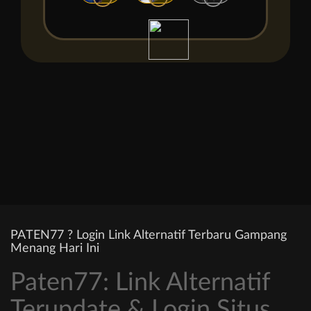
PATEN77 ? Login Link Alternatif Terbaru Gampang
Menang Hari Ini
Paten77: Link Alternatif
Terupdate & Login Situs